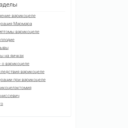
зделы
ение варикоцеле
ерация Мармара
мптомы варикоцеле
плодие
зывы
ы на яичках
 о варикоцеле
ледствия варикоцеле
рации при варикоцеле
икоцелэктомия
аниссевич
то