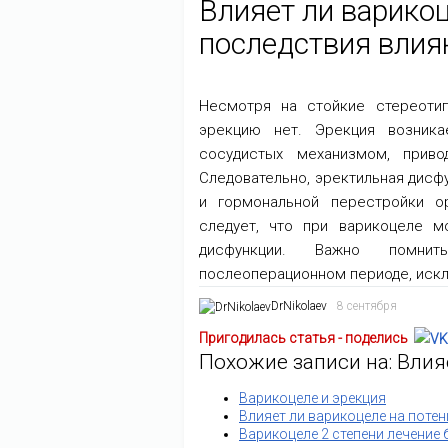
Влияет ли варико
последствия влия
Несмотря на стойкие стереоти
эрекцию нет. Эрекция возника
сосудистых механизмом, прив
Следовательно, эректильная дисф
и гормональной перестройки о
следует, что при варикоцеле м
дисфункции. Важно помни
послеоперационном периоде, искл
DrNikolaev
8 сентября
Пригодилась статья - поделись
Похожие записи на: Влия
Варикоцеле и эрекция
Влияет ли варикоцеле на поте
Варикоцеле 2 степени лечение 