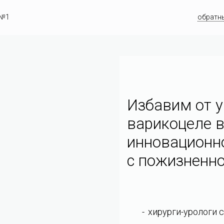
 №1
обратн
Избавим от у
варикоцеле в
инновационн
c пожизненно
хирурги-урологи 