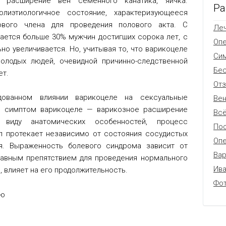
 расширение вен семенного канатика, яичка.
Ра
олиэтиологичное состояние, характеризующееся
ового члена для проведения полового акта. С
Леч
ается больше 30% мужчин достигших сорока лет, с
Оп
но увеличивается. Но, учитывая то, что варикоцеле
Си
олодых людей, очевидной причинно-следственной
Бес
ет.
От
ованном влиянии варикоцеле на сексуальные
Вен
й симптом варикоцеле — варикозное расширение
Всё
иду анатомических особенностей, процесс
Пос
л протекает независимо от состояния сосудистых
Опе
ия. Выраженность болевого синдрома зависит от
Вар
главным препятствием для проведения нормального
Ив
, влияет на его продолжительность.
Фо