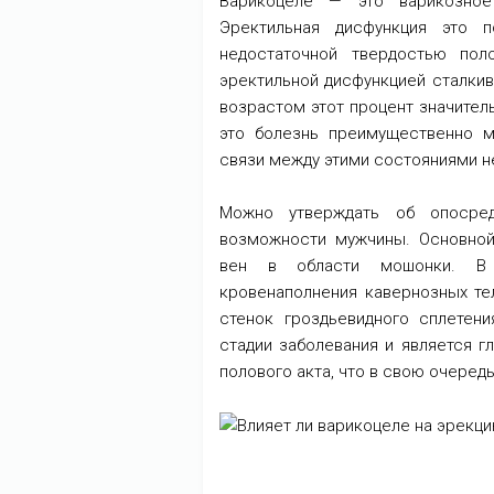
Варикоцеле — это варикозное
Эректильная дисфункция это п
недостаточной твердостью пол
эректильной дисфункцией сталкив
возрастом этот процент значитель
это болезнь преимущественно м
связи между этими состояниями н
Можно утверждать об опосред
возможности мужчины. Основно
вен в области мошонки. В в
кровенаполнения кавернозных те
стенок гроздьевидного сплетен
стадии заболевания и является 
полового акта, что в свою очередь