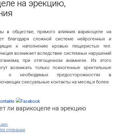
целе на эрекцию,
ния
пы в обществе, прямого влияния варикоцеле на
ет благодаря сложной системе нейрогенных и
одящих к наполнению кровью пещеристых тел.
ункция возникает вследствие системных нарушений
рганизма, при отягощенном анамнезе. Из этого
огут возникать только психогенные эректильные
ть о необходимых предосторожностях в
ючающих сексуальные контакты на месяц и более.
ет ли варикоцеле на эрекцию
нцию
без операции