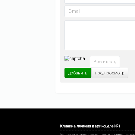
добавить
предпросмотр
Клиника лечения варикоцеле №1
Узкоспециализированная клиника, котор