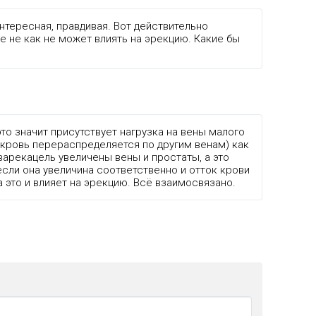
нтересная, правдивая. Вот действительно
 не как не может влиять на эрекцию. Какие бы
это значит присутствует нагрузка на вены малого
 кровь перераспределяется по другим венам) как
варекацель увеличены вены и простаты, а это
 если она увеличина соответственно и отток крови
 а это и влияет на эрекцию. Всё взаимосвязано.