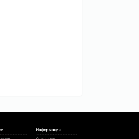
ое
Информация
олезни
О клинике