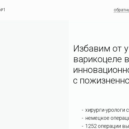
 №1
обратн
Избавим от у
варикоцеле в
инновационн
c пожизненно
хирурги-урологи 
немецкое операц
1252 операции вы