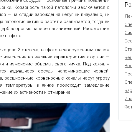
положение сосудов — основные причины появления
Ра
онки. Коварность такой патологии заключается в
в — на стадии зарождения недуг ни визуально, ни
Леч
а патология активно растет и развивается, тогда ей
Оп
ущерб здоровью нанесен значительный. Рассмотрим
Си
е на фото.
Бес
От
икоцеле 3 степени, на фото невооруженным глазом
 изменения во внешних характеристиках органа —
Вен
и и изменение объема левого яичка. Под кожным
Всё
тся вздувшиеся сосуды, напоминающие червей.
Пос
а, расширенные кровеносные каналы несут угрозу
Опе
ия температуры в яичке происходит замедление
Вар
жение их активности и отмирание.
Ив
Фо