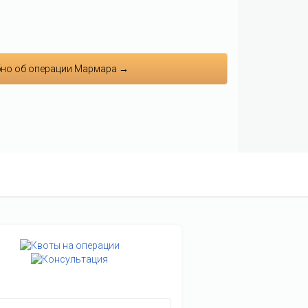
но об операции Мармара →