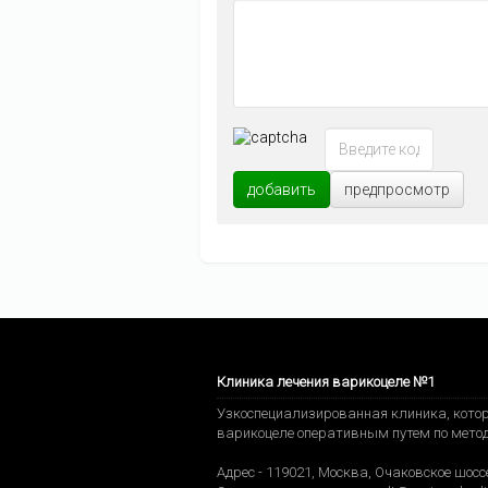
добавить
предпросмотр
Клиника лечения варикоцеле №1
Узкоспециализированная клиника, котор
варикоцеле оперативным путем по мето
Адрес -
119021
,
Москва
,
Очаковское шоссе