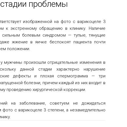
 стадии проблемы
ветствует изображенной на фото с варикоцеле 3
лом к экстренному обращению в клинику. Наличие
ся сильным болевым синдромом — тупые, тянущие
даже жжение в яичке беспокоят пациента почти
ячем положении.
 у мужчины произошли отрицательные изменения в
скольку данной стадии характерно нарушение
ческие дефекты и плохая спермограмма — три
апущенной болезни, причем каждый из них входит в
ому проведению хирургической коррекции.
ний на заболевание, советуем не дожидаться
м фото с варикоцеле 3 степени, а незамедлительно
инику.