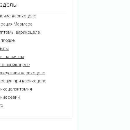
зделы
ение варикоцеле
ерация Мармара
мптомы варикоцеле
плодие
зывы
ы на яичках
 о варикоцеле
ледствия варикоцеле
рации при варикоцеле
икоцелэктомия
аниссевич
то