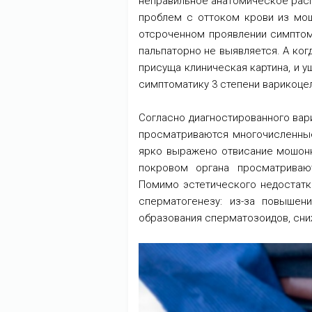
неправильное анатомическое рас
проблем с оттоком крови из мош
отсроченном проявлении симптомо
пальпаторно не выявляется. А когд
присуща клиническая картина, и 
симптоматику 3 степени варикоцел
Согласно диагностированного вар
просматриваются многочисленные
ярко выражено отвисание мошонк
покровом органа просматриваю
Помимо эстетического недостатк
сперматогенезу: из-за повышен
образования сперматозоидов, сни