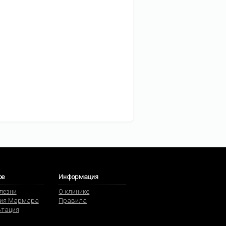
ое
Информация
олезни
О клинике
ия Мармара
Правила
ьтация