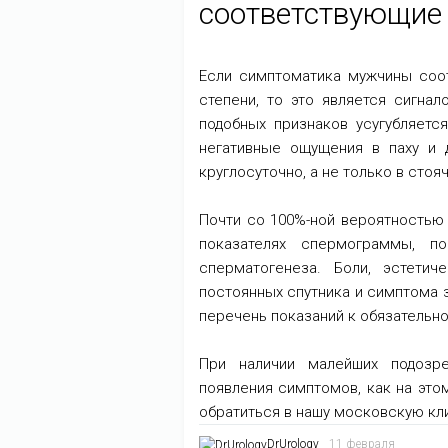
соответствующие
Если симптоматика мужчины соот
степени, то это является сигна
подобных признаков усугубляет
негативные ощущения в паху и 
круглосуточно, а не только в сто
Почти со 100%-ной вероятностью
показателях спермограммы, по
сперматогенеза. Боли, эстети
постоянных спутника и симптома з
перечень показаний к обязательн
При наличии малейших подозре
появления симптомов, как на это
обратиться в нашу московскую кл
DrUrology
11 февраля