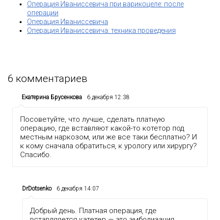
Операция Иваниссевича при варикоцеле: после
операции
Операция Иваниссевича
Операция Иваниссевича: техника проведения
6
комментариев
Екатерина Брусенкова
6 декабря 12:38
Посоветуйте, что лучше, сделать платную
операцию, где вставляют какой-то котетор под
местным наркозом, или же все таки бесплатно? И
к кому сначала обратиться, к урологу или хирургу?
Спасибо.
DrDotsenko
6 декабря 14:07
Добрый день. Платная операция, где
вставляяется катетер — это эмболизация