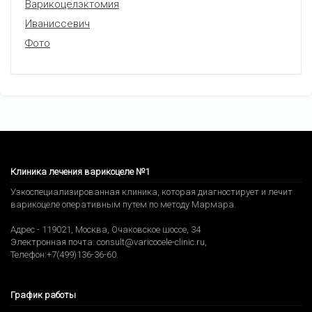
Варикоцелэктомия
Иваниссевич
Фото
Клиника лечения варикоцеле №1
Узкоспециализированная клиника, которая диагностирует и лечит
варикоцеле оперативным путем по методу Мармара.
Адрес -
119021
,
Москва
,
Очаковское шоссе, 34
Электронная почта:
consult@varicocele-clinic.ru
,
Телефон:
+7(499)136-36-60
.
График работы