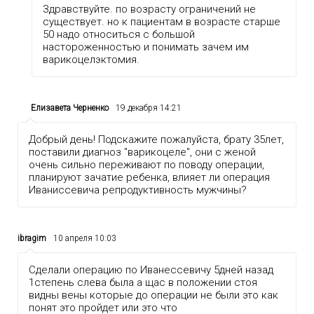
Здравствуйте. по возрасту ограничений не
существует. но к пациентам в возрасте старше
50 надо относиться с большой
настороженностью и понимать зачем им
варикоцелэктомия.
Елизавета Черненко
19 декабря 14:21
Добрый день! Подскажите пожалуйста, брату 35лет,
поставили диагноз "варикоцеле", они с женой
очень сильно переживают по поводу операции,
планируют зачатие ребенка, влияет ли операция
Иваниссевича репродуктивность мужчины?
ibragim
10 апреля 10:03
Сделали операцию по Иванессевичу 5дней назад
1степень слева была а щас в положении стоя
видны вены которые до операции не были это как
понят это пройдет или это что