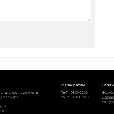
График работы
Полезн
ая диагностирует и лечит
Пн-Пт 08:00-20:00
Все о б
ду Мармара.
Сб-Вс - 09:00 - 20:00
Операц
Консул
, 34
nic.ru
,