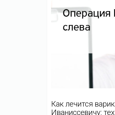
Как лечится варик
Иваниссевичу: те