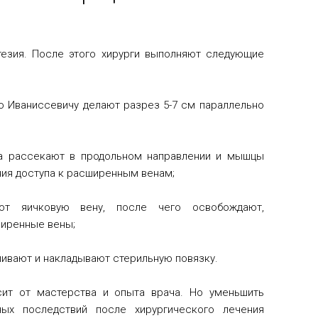
езия. После этого хирурги выполняют следующие
о Иваниссевичу делают разрез 5-7 см параллельно
а рассекают в продольном направлении и мышцы
ния доступа к расширенным венам;
т яичковую вену, после чего освобождают,
иренные вены;
ивают и накладывают стерильную повязку.
сит от мастерства и опыта врача. Но уменьшить
ных последствий после хирургического лечения