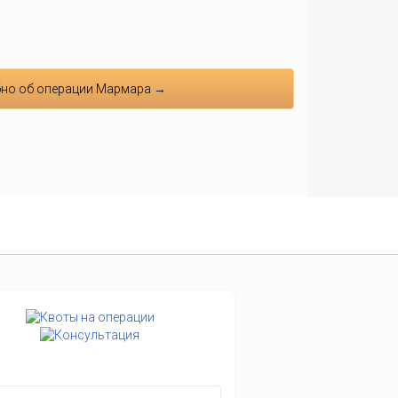
но об операции Мармара →