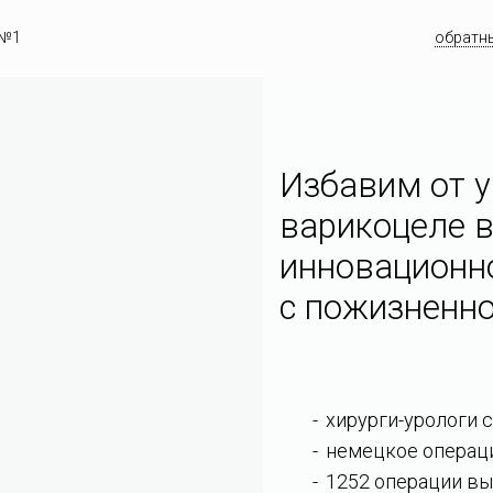
 №1
обратн
Избавим от у
варикоцеле в
инновационн
c пожизненно
хирурги-урологи 
немецкое операц
1252 операции вы