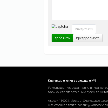
добавить
предпросмотр
Клиника лечения варикоцеле №1
Узкоспециализированная клиника, котор
варикоцеле оперативным путем по мето
Адрес -
119021
,
Москва
,
Очаковское шоссе
Электронная почта:
consult@varicocele-cli