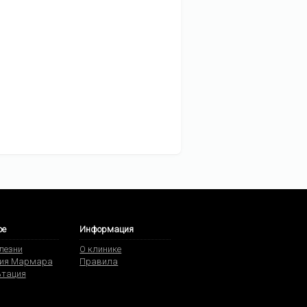
ое
Информация
олезни
О клинике
ия Мармара
Правила
ьтация