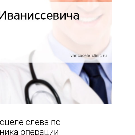
оцеле слева по
хника операции