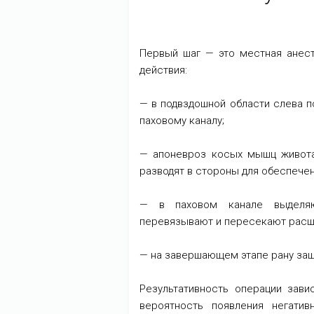
Первый шаг — это местная анест
действия:
— в подвздошной области слева п
паховому каналу;
— апоневроз косых мышц живот
разводят в стороны для обеспече
— в паховом канале выделяю
перевязывают и пересекают расш
— на завершающем этапе рану заш
Результативность операции зави
вероятность появления негатив