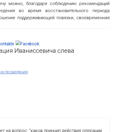
ичу можно, благодаря соблюдению рекомендаций
ведения во время восстановительного периода
ношение поддерживающей повязки, своевременная
рация Иваниссевича слева
ка проведения
вет на вопрос: "каков принцип действия операции