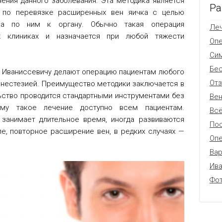
ения данного заболевания. Эта методика является
Ра
й по перевязке расширенных вен яичка с целью
ока по ним к органу. Обычно такая операция
Леч
х клиниках и назначается при любой тяжести
Оп
Си
Бес
о Иваниссевичу делают операцию пациентам любого
От
анестезией. Преимущество методики заключается в
ьство проводится стандартными инструментами без
Вен
ому такое лечение доступно всем пациентам.
Всё
занимает длительное время, иногда развиваются
Пос
е, повторное расширение вен, в редких случаях —
Опе
Вар
Ив
Фо