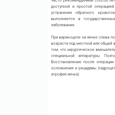
часто рекомендуемый способ леч
доступной и простой операцие
устранения обратного кровот
выполняется в государственны
заболевания.
При варикоцеле на яичке слева п
возраста под местной или общей 
том, что хирургическое вмешател
специальной аппаратуры. Поэт
Восстановление после операции 
осложнения и рецидивы (гидроцел
атрофия яичка).