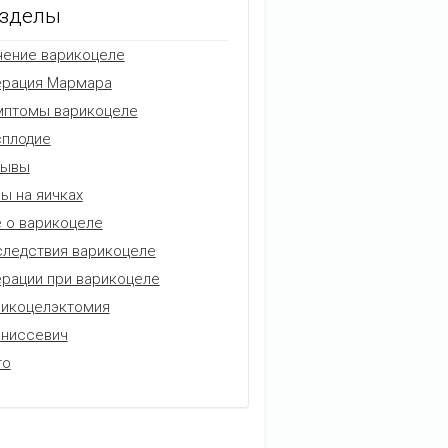
зделы
ение варикоцеле
ерация Мармара
мптомы варикоцеле
плодие
зывы
ы на яичках
 о варикоцеле
ледствия варикоцеле
рации при варикоцеле
икоцелэктомия
аниссевич
то