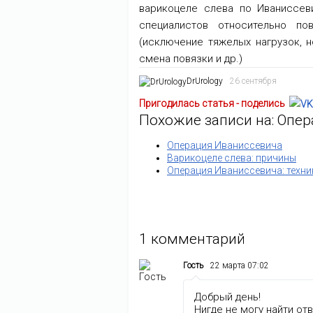
варикоцеле слева по Иваниссев
специалистов относительно по
(исключение тяжелых нагрузок, 
смена повязки и др.)
DrUrology
26 сентября
Пригодилась статья - поделись
Похожие записи на: Опе
Операция Иваниссевича
Варикоцеле слева: причины
Операция Иваниссевича: техни
1
комментарий
Гость
22 марта 07:02
Добрый день!
Нигде не могу найти от