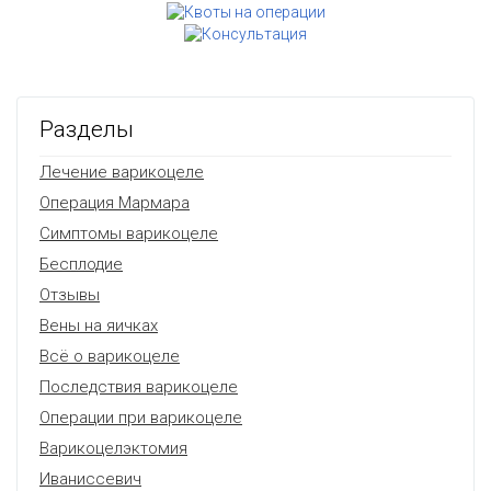
Разделы
Лечение варикоцеле
Операция Мармара
Симптомы варикоцеле
Бесплодие
Отзывы
Вены на яичках
Всё о варикоцеле
Последствия варикоцеле
Операции при варикоцеле
Варикоцелэктомия
Иваниссевич