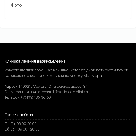
Фото
Клиника лечения варикоцеле №1
Узкоспециализированная клиника, которая диагностирует и лечит
варикоцеле оперативным путем по методу Мармара.
Адрес -
119021
,
Москва
,
Очаковское шоссе, 34
Электронная почта:
consult@varicocele-clinic.ru
,
Телефон:
+7(499)136-36-60
.
График работы
Пн-Пт 08:00-20:00
Сб-Вс - 09:00 - 20:00