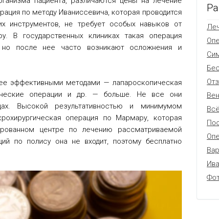
рганизма пациента, различаются цены на лечение
Ра
рация по методу Иваниссевича, которая проводится
х инструментов, не требует особых навыков от
Леч
ру. В государственных клиниках такая операция
Оп
 но после нее часто возникают осложнения и
Си
Бес
От
лее эффективными методами — лапароскопическая
гические операции и др. — больше. Не все они
Вен
цах. Высокой результативностью и минимумом
Всё
крохирургическая операция по Мармару, которая
Пос
ированном центре по лечению рассматриваемой
Опе
ций по полису она не входит, поэтому бесплатно
Вар
Ив
Фо