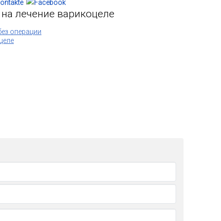
 на лечение варикоцеле
без операции
целе