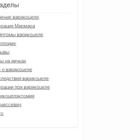
зделы
ение варикоцеле
ерация Мармара
мптомы варикоцеле
плодие
зывы
ы на яичках
 о варикоцеле
ледствия варикоцеле
рации при варикоцеле
икоцелэктомия
аниссевич
то