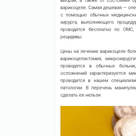
выбран, а также от состояния о
варикоцеле.
Самая дешевая — опе
с помощью обычных медицински
хирурга, выполняющего процеду
проводится бесплатно по ОМС,
рецидивы.
Цены на лечение варикоцеле бо
варикоцелэктомия, микрохирур
проводятся в обычных больни
осложнений характеризуется ми
проводится в нашем специализ
патологии. В перечень манипуля
сделать ее нельзя.