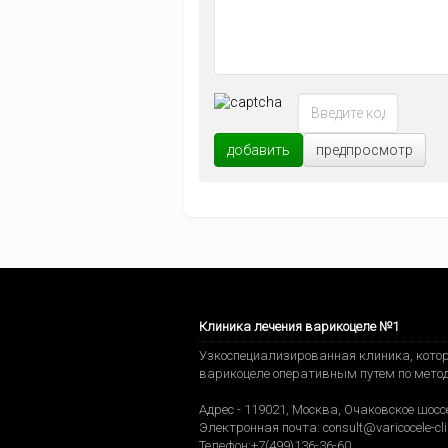
добавить
предпросмотр
Клиника лечения варикоцеле №1
Узкоспециализированная клиника, котор
варикоцеле оперативным путем по мето
Адрес -
119021
,
Москва
,
Очаковское шоссе
Электронная почта:
consult@varicocele-cli
Телефон:
+7(499)136-36-60
.