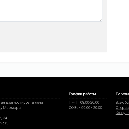
График работы
Полезн
ая диагностирует и лечит
Пн-Пт 08:00-20:00
Все о б
ду Мармара.
Сб-Вс - 09:00 - 20:00
Операц
Консул
, 34
nic.ru
,