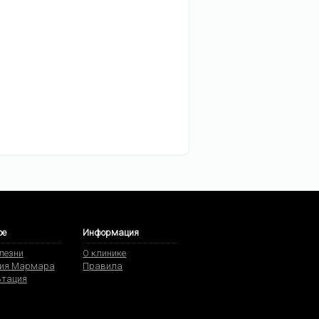
ое
Информация
олезни
О клинике
ия Мармара
Правила
ьтация