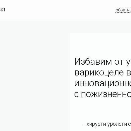
 №1
обратн
Избавим от у
варикоцеле в
инновационн
c пожизненно
хирурги-урологи 