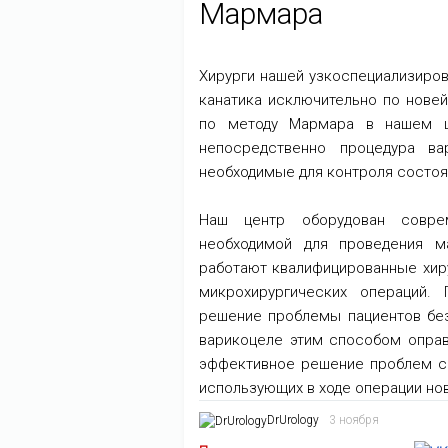
Мармара
Хирурги нашей узкоспециализиров
канатика исключительно по нове
по методу Мармара в нашем це
непосредственно процедура ва
необходимые для контроля состоя
Наш центр оборудован соврем
необходимой для проведения м
работают квалифицированные хир
микрохирургических операций.
решение проблемы пациентов без
варикоцеле этим способом оправ
эффективное решение проблем со
использующих в ходе операции но
DrUrology
3 ноября