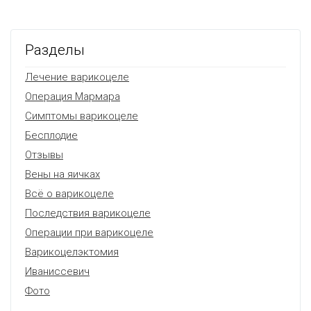
Разделы
Лечение варикоцеле
Операция Мармара
Симптомы варикоцеле
Бесплодие
Отзывы
Вены на яичках
Всё о варикоцеле
Последствия варикоцеле
Операции при варикоцеле
Варикоцелэктомия
Иваниссевич
Фото