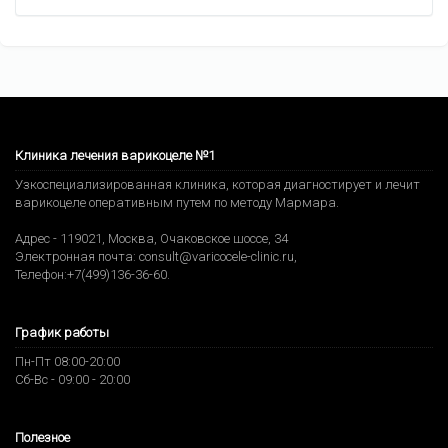
Клиника лечения варикоцеле №1
Узкоспециализированная клиника, которая диагностирует и лечит
варикоцеле оперативным путем по методу Мармара.
Адрес -
119021
,
Москва
,
Очаковское шоссе, 34
Электронная почта:
consult@varicocele-clinic.ru
,
Телефон:
+7(499)136-36-60
.
График работы
Пн-Пт 08:00-20:00
Сб-Вс - 09:00 - 20:00
Полезное