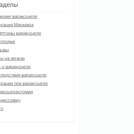
зделы
ение варикоцеле
ерация Мармара
мптомы варикоцеле
плодие
зывы
ы на яичках
 о варикоцеле
ледствия варикоцеле
рации при варикоцеле
икоцелэктомия
аниссевич
то