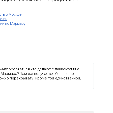
сть в Москве
жчин
ции по Мармару
оинтересоваться:что делают с пациентами у
 Мармара? Там же получается больше нет
можно перекрывать, кроме той единственной,