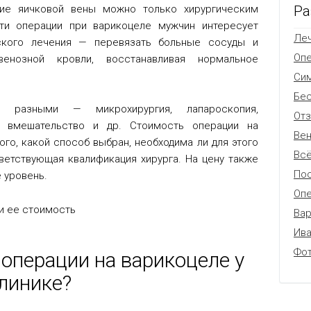
Ра
ние яичковой вены можно только хирургическим
ти операции при варикоцеле мужчин интересует
Леч
еского лечения — перевязать больные сосуды и
Оп
енозной кровли, восстанавливая нормальное
Си
Бес
 разными — микрохирургия, лапароскопия,
От
е вмешательство и др. Стоимость операции на
Вен
ого, какой способ выбран, необходима ли для этого
Всё
ветствующая квалификация хирурга. На цену также
Пос
 уровень.
Опе
Вар
Ив
Фо
 операции на варикоцеле у
линике?