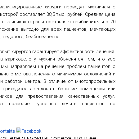
валифицированные хирурги проводят мужчинам с
оторой составляет 38,5 тыс. рублей. Средняя цена
 в клиниках страны составляет приблизительно 70
ложение выгодно для всех пациентов, мечтающих
, недорого, безболезненно.
опыт хирургов гарантирует эффективность лечения.
а варикоцеле у мужчин объяснятся тем, что все
 мы направляем на решение проблем пациентов с
вного метода лечения с минимумом осложнений и
ой работой центра. В отличие от многопрофильных
е приходится арендовать большие помещения или
ников для предоставления качественных услуг.
рат позволяет успешно лечить пациентов по
коцеле у мужчин: операция и ее