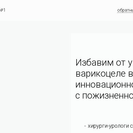
 №1
обратн
Избавим от у
варикоцеле в
инновационн
c пожизненно
хирурги-урологи 