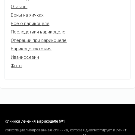
Отзывы
Вены на яичках
Всё о варикоцеле
Последствия варикоцеле
Операции при варикоцеле
Варикоцелэктомия
Иваниссевич
Фото
Клиника лечения варикоцеле №1
Узкоспециализированная клиника, которая диагностирует и лечит