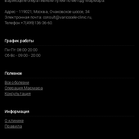
варикоцеле оперативным путем по методу Мармара.
Адрес -
119021
,
Москва
,
Очаковское шоссе, 34
Электронная почта:
consult@varicocele-clinic.ru
,
Телефон:
+7(499)136-36-60
.
График работы
Пн-Пт 08:00-20:00
Сб-Вс - 09:00 - 20:00
Полезное
Все о болезни
Операция Мармара
Консультация
Информация
О клинике
Правила