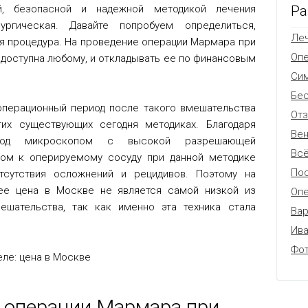
Ра
й, безопасной и надежной методикой лечения
рургическая.
Давайте попробуем определиться,
Леч
я процедура. На проведение операции Мармара при
Оп
 доступна любому, и откладывать ее по финансовым
Си
Бес
еоперационный период после такого вмешательства
От
гих существующих сегодня методиках. Благодаря
Вен
 под микроскопом с высокой разрешающей
Всё
ом к оперируемому сосуду при данной методике
Пос
тсутствия осложнений и рецидивов. Поэтому на
ее цена в Москве не является самой низкой из
Опе
ешательства, так как именно эта техника стала
Вар
Ив
Фо
е операции Мармара при