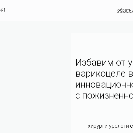
 №1
обратн
Избавим от у
варикоцеле в
инновационн
c пожизненно
хирурги-урологи 