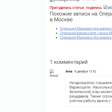
Пригодилась статья - поделись
Похожие записи на: Опер
в Москве
Операция Мармара при варикоц
Операция варикоцеле: цена в 
Операция Мармара при варикоц
1
комментарий
Анна
8 декабря 15:42
Неоднократно слышала 
Варикоцеле. Насколько
безопасной, и вы может
рецидивов. Также огром
учётом работы врача с