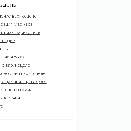
зделы
ение варикоцеле
ерация Мармара
мптомы варикоцеле
плодие
зывы
ы на яичках
 о варикоцеле
ледствия варикоцеле
рации при варикоцеле
икоцелэктомия
аниссевич
то