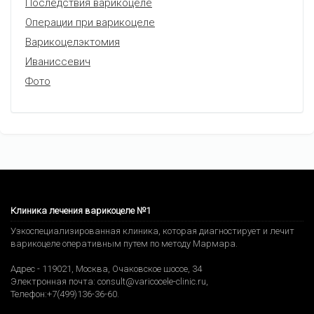
Последствия варикоцеле
Операции при варикоцеле
Варикоцелэктомия
Иваниссевич
Фото
Клиника лечения варикоцеле №1
Узкоспециализированная клиника, которая диагностирует и лечит
варикоцеле оперативным путем по методу Мармара.
Адрес -
119021
,
Москва
,
Очаковское шоссе, 34
Электронная почта:
consult@varicocele-clinic.ru
,
Телефон:
+7(499)136-36-60
.