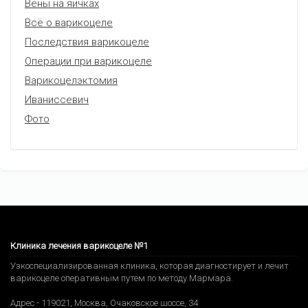
Вены на яичках
Всё о варикоцеле
Последствия варикоцеле
Операции при варикоцеле
Варикоцелэктомия
Иваниссевич
Фото
Клиника лечения варикоцеле №1
Узкоспециализированная клиника, которая диагностирует и лечит
варикоцеле оперативным путем по методу Мармара.
Адрес -
119021
,
Москва
,
Очаковское шоссе, 34