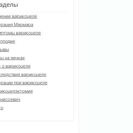
зделы
ение варикоцеле
ерация Мармара
мптомы варикоцеле
плодие
зывы
ы на яичках
 о варикоцеле
ледствия варикоцеле
рации при варикоцеле
икоцелэктомия
аниссевич
то