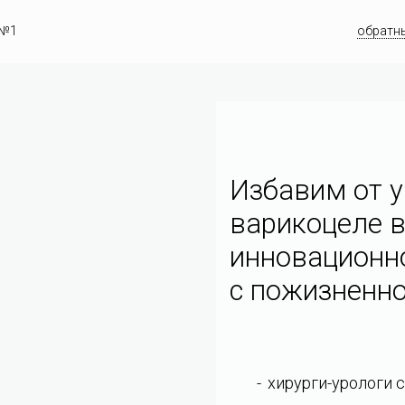
 №1
обратн
Избавим от у
варикоцеле в
инновационн
c пожизненно
хирурги-урологи 