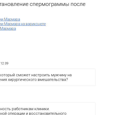
становление спермограммы после
ции Мармара
ии Мармара на варикоцеле
и Мармара
 12:09
, который сможет настроить мужчину на
ния хирургического вмешательства?
рность работникам клиники.
нной операции и восстановительного