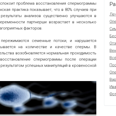
Ра
еспокоит проблема восстановления спермограммы
нская практика показывает, что в 80% случаев при
Леч
результаты анализов существенно улучшаются в
Оп
беременности партнерши возрастает в несколько
лагоприятных факторов.
Си
Бес
 пережимаются семенные потоки, и нарушается
От
зывается на количестве и качестве спермы. В
Вен
ельства возобновляется нормальная проходимость
Всё
 восстановление спермограммы после операции
Пос
результатом успешных манипуляций в кровеносной
Опе
Вар
Ив
Фо