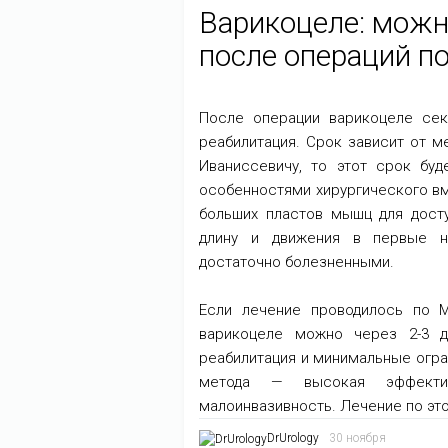
Варикоцеле: можн
после операций п
После операции варикоцеле сек
реабилитация. Срок зависит от м
Иваниссевичу, то этот срок буд
особенностями хирургического в
больших пластов мышц для дост
длину и движения в первые не
достаточно болезненными.
Если лечение проводилось по 
варикоцеле можно через 2-3 д
реабилитация и минимальные огра
метода — высокая эффективн
малоинвазивность. Лечение по эт
DrUrology
30 ноября