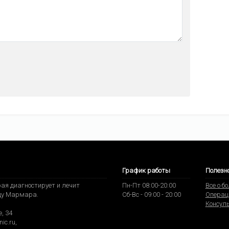
График работы
Полезн
ая диагностирует и лечит
Пн-Пт 08:00-20:00
Все о б
ду Мармара.
Сб-Вс - 09:00 - 20:00
Операц
Консул
, 34
nic.ru
,