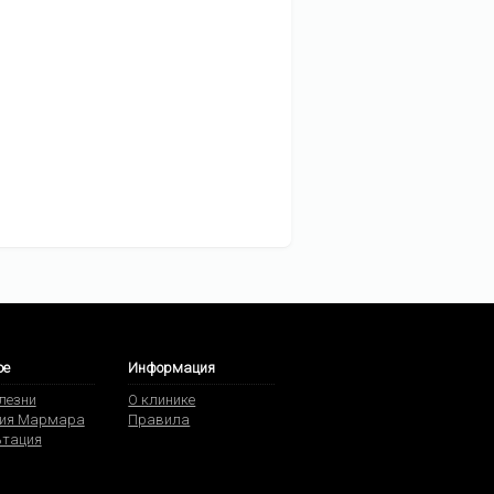
ое
Информация
олезни
О клинике
ия Мармара
Правила
ьтация