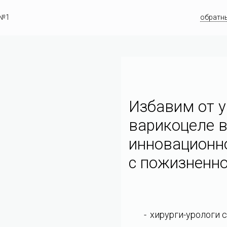
 №1
обратн
Избавим от у
варикоцеле в
инновационн
c пожизненно
хирурги-урологи 