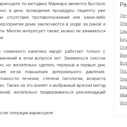
Ра
варикоцеле по методике Мармара является быстрое
чно в день проведения процедуры пациенту уже
Леч
 отсутствия противопоказаний или каких-либо
Оп
ероприятия дома заключаются в уходе за раной и
ти. Многих интересует также, можно ли заниматься
Си
е.
Бес
От
 семенного канатика хирург работает только с
Вен
аничений в этом вопросе нет. Заниматься сексом
Всё
о, но желательно сделать перерыв в первые дни,
Пос
ние из-за повышения артериального давления.
ожности лечения, степени патологии, возраста
Опе
ач. Также на это влияет и выбранный врачом метод
Вар
ений, желательно придерживаться рекомендаций
Ив
Фо