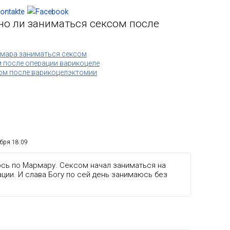
но ли заниматься сексом после
мара заниматься сексом
 после операции варикоцеле
ом после варикоцелэктомии
абря 18:09
сь по Мармару. Сексом начал заниматься на
ции. И слава Богу по сей день занимаюсь без
.