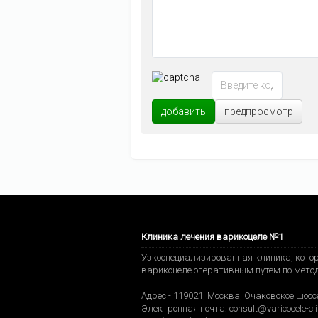
добавить
предпросмотр
Клиника лечения варикоцеле №1
Узкоспециализированная клиника, котор
варикоцеле оперативным путем по мето
Адрес -
119021
,
Москва
,
Очаковское шоссе
Электронная почта:
consult@varicocele-cli