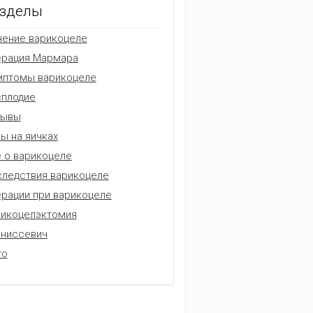
зделы
ение варикоцеле
ерация Мармара
мптомы варикоцеле
плодие
зывы
ы на яичках
 о варикоцеле
ледствия варикоцеле
рации при варикоцеле
икоцелэктомия
аниссевич
то