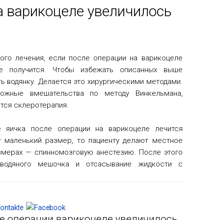
а варикоцеле увеличилось
ого лечения, если после операции на варикоцеле
не получится. Чтобы избежать описанных выше
ь водянку. Делается это хирургическими методами.
ожные вмешательства по методу Винкельмана,
тся склеротерапия.
е яичка после операции на варикоцеле лечится
т маленький размер, то пациенту делают местное
азмерах — спинномозговую анестезию. После этого
 водяного мешочка и отсасывание жидкости с
ле операции варикоцеле увеличилось