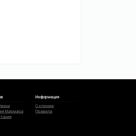
ое
Информация
олезни
О клинике
ия Мармара
Правила
ьтация