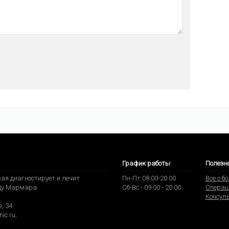
График работы
Полезн
ая диагностирует и лечит
Пн-Пт 08:00-20:00
Все о б
ду Мармара.
Сб-Вс - 09:00 - 20:00
Операц
Консул
, 34
nic.ru
,