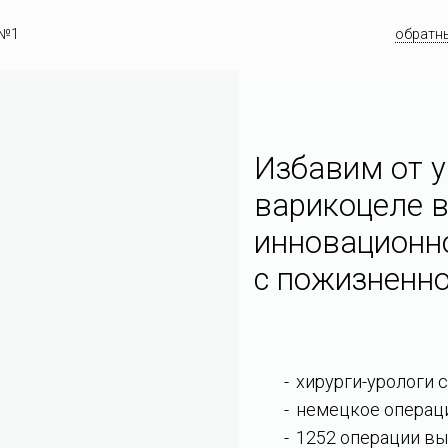
 №1
обратн
Избавим от у
варикоцеле в
инновационн
c пожизненно
хирурги-урологи 
немецкое операц
1252 операции вы