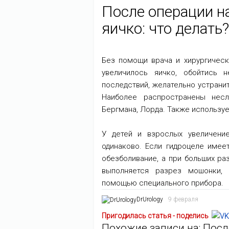
После операции н
яичко: что делать?
Без помощи врача и хирургическ
увеличилось яичко, обойтись 
последствий, желательно устранит
Наиболее распространены несл
Бергмана, Лорда. Также используе
У детей и взрослых увеличени
одинаково. Если гидроцеле имее
обезболивание, а при больших р
выполняется разрез мошонки,
помощью специального прибора.
DrUrology
9 февраля
Пригодилась статья - поделись
Похожие записи на: Пос