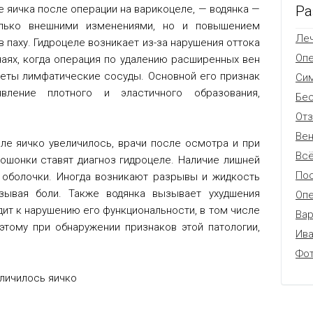
Ра
е яичка после операции на варикоцеле, — водянка —
лько внешними изменениями, но и повышением
Леч
 паху. Гидроцеле возникает из-за нарушения оттока
Оп
чаях, когда операция по удалению расширенных вен
деты лимфатические сосуды. Основной его признак
Си
вление плотного и эластичного образования,
Бес
От
Вен
ле яичко увеличилось, врачи после осмотра и при
Всё
ошонки ставят диагноз гидроцеле. Наличие лишней
Пос
 оболочки. Иногда возникают разрывы и жидкость
зывая боли. Также водянка вызывает ухудшения
Опе
ит к нарушению его функциональности, в том числе
Вар
этому при обнаружении признаков этой патологии,
Ив
.
Фо