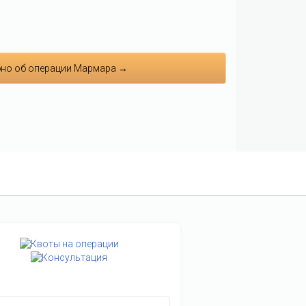
но об операции Мармара →