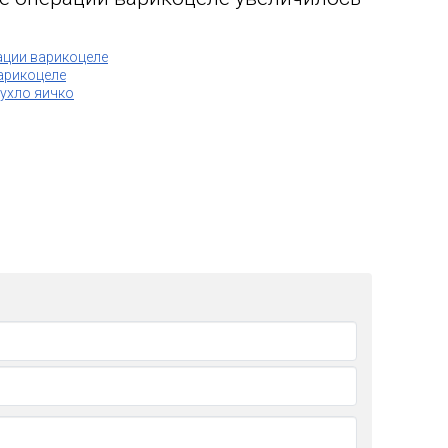
ации варикоцеле
арикоцеле
ухло яичко