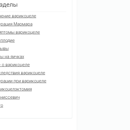
зделы
ение варикоцеле
ерация Мармара
мптомы варикоцеле
плодие
зывы
ы на яичках
 о варикоцеле
ледствия варикоцеле
рации при варикоцеле
икоцелэктомия
аниссевич
то