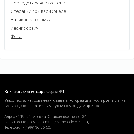
Последствия варикоцеле
Операции при варикоцеле
Варикоцелэктомия
Иваниссевич
Фото
Клиника лечения варикоцеле №1
Узкоспециализированная клиника, которая диагностирует и лечит
варикоцеле оперативным путем по методу Мармара.
Адрес -
119021
,
Москва
,
Очаковское шоссе, 34
Электронная почта:
consult@varicocele-clinic.ru
,
Телефон:
+7(499)136-36-60
.