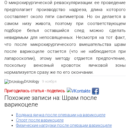
О микрохирургической реваскуляризации: ее проведение
предполагает производство надреза, длина которого
составляет около пяти сантиметров. Но он делается в
самом низу живота, поэтому при соответствующем
подборе белья оставшийся след можно сделать
невидимым для непосвященных. Несмотря на тот факт,
что после микрохирургического вмешательства шрам
после варикоцеле остается (что не наблюдается при
лапароскопии), этому методу отдается предпочтение,
поскольку венозный кровоток яичковой зоны
нормализуется сразу же по его окончании.
DrUrology
9 ноября
Пригодилась статья - поделись
Похожие записи на: Шрам после
варикоцеле
Водянка яичка после операции на варикоцеле
Спорт после варикоцеле
Физические нагрузки после операции варикоцеле