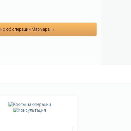
но об операции Мармара →