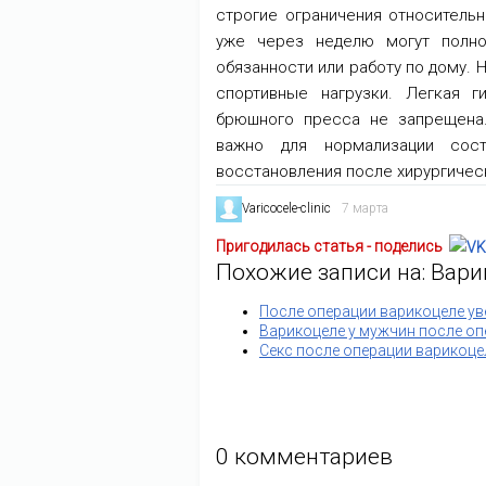
строгие ограничения относитель
уже через неделю могут полно
обязанности или работу по дому. 
спортивные нагрузки. Легкая 
брюшного пресса не запрещена
важно для нормализации сост
восстановления после хирургичес
Varicocele-clinic
7 марта
Пригодилась статья - поделись
Похожие записи на: Вар
После операции варикоцеле у
Варикоцеле у мужчин после о
Секс после операции варикоце
0
комментариев