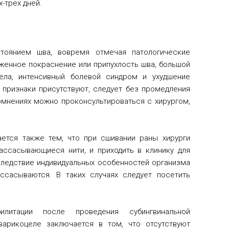
-трех дней.
тоянием шва, вовремя отмечая патологические
женное покраснение или припухлость шва, большой
ела, интенсивный болевой синдром и ухудшение
 признаки присутствуют, следует без промедления
омнениях можно проконсультироваться с хирургом,
ется также тем, что при сшивании раны хирурги
ссасывающиеся нити, и приходить в клинику для
следствие индивидуальных особенностей организма
ссасываются. В таких случаях следует посетить
литации после проведения субингвинальной
варикоцеле заключается в том, что отсутствуют