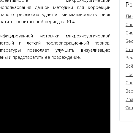
ффективность микрохирургической
Ра
 использования данной методики для коррекции
нозного рефлюкса удается минимизировать риск
Леч
ратить госпитальный период на 51%.
Оп
Си
ицированной методики микрохирургической
Бес
ыстрый и легкий послеоперационный период.
От
ппаратуры позволяет улучшить визуализацию
ены и предотвратить ее повреждение.
Вен
Всё
Пос
Опе
Вар
Ив
Фо