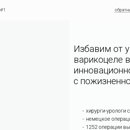
 №1
обратн
Избавим от у
варикоцеле в
инновационн
c пожизненно
хирурги-урологи 
немецкое операц
1252 операции вы