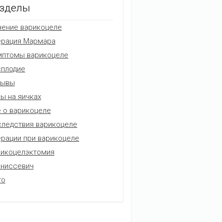
зделы
ение варикоцеле
ерация Мармара
мптомы варикоцеле
плодие
зывы
ы на яичках
 о варикоцеле
ледствия варикоцеле
рации при варикоцеле
икоцелэктомия
аниссевич
то