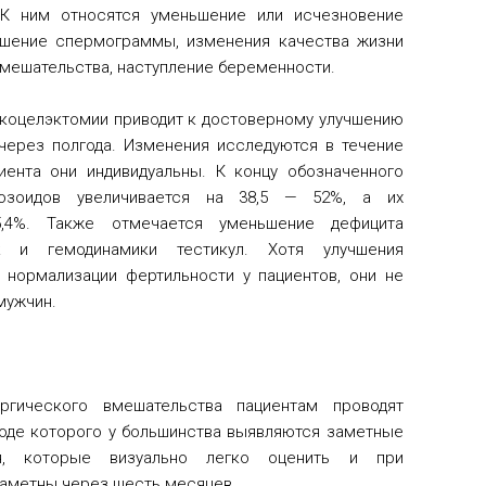
 К ним относятся уменьшение или исчезновение
чшение спермограммы, изменения качества жизни
вмешательства, наступление беременности.
икоцелэктомии приводит к достоверному улучшению
ерез полгода. Изменения исследуются в течение
иента они индивидуальны. К концу обозначенного
тозоидов увеличивается на 38,5 — 52%, а их
,4%. Также отмечается уменьшение дефицита
к и гемодинамики тестикул. Хотя улучшения
 нормализации фертильности у пациентов, они не
мужчин.
гического вмешательства пациентам проводят
ходе которого у большинства выявляются заметные
ия, которые визуально легко оценить и при
заметны через шесть месяцев.