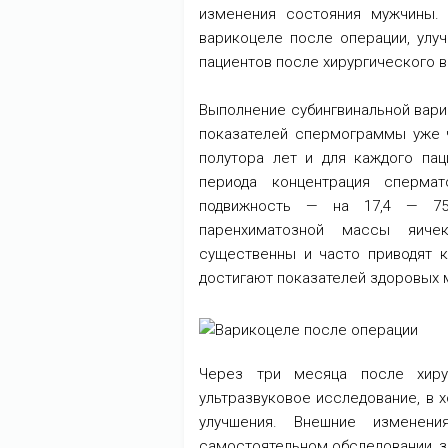
изменения состояния мужчины.
варикоцеле после операции, улу
пациентов после хирургического 
Выполнение субингвинальной вар
показателей спермограммы уже ч
полутора лет и для каждого пац
периода концентрация сперма
подвижность — на 17,4 — 75
паренхиматозной массы яиче
существенны и часто приводят к
достигают показателей здоровых 
Через три месяца после хирур
ультразвуковое исследование, в 
улучшения. Внешние изменен
самостоятельном обследовании, 