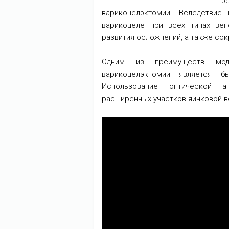
э
варикоцелэктомии. Вследствие
варикоцеле при всех типах ве
развития осложнений, а также сок
Одним из преимуществ модиф
варикоцелэктомии является б
Использование оптической а
расширенных участков яичковой в