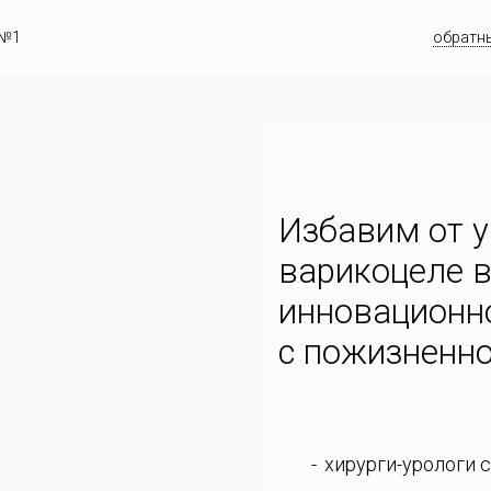
 №1
обратн
Избавим от у
варикоцеле в
инновационн
c пожизненно
хирурги-урологи 