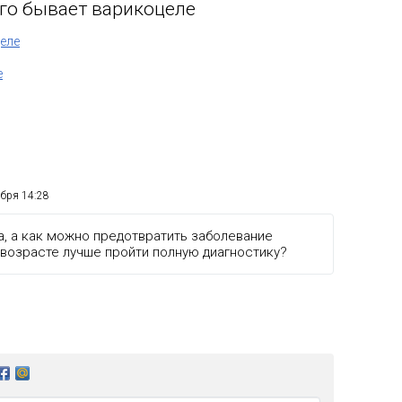
его бывает варикоцеле
целе
е
абря 14:28
а, а как можно предотвратить заболевание
 возрасте лучше пройти полную диагностику?