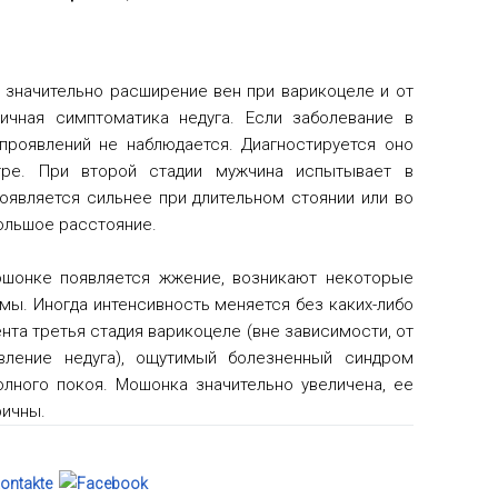
о значительно расширение вен при варикоцеле и от
ичная симптоматика недуга. Если заболевание в
проявлений не наблюдается. Диагностируется оно
ре. При второй стадии мужчина испытывает в
оявляется сильнее при длительном стоянии или во
ольшое расстояние.
ошонке появляется жжение, возникают некоторые
мы. Иногда интенсивность меняется без каких-либо
ента третья стадия варикоцеле (вне зависимости, от
вление недуга), ощутимый болезненный синдром
олного покоя. Мошонка значительно увеличена, ее
ричны.