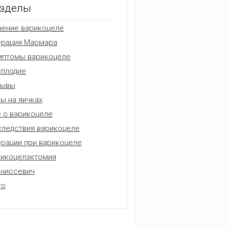
зделы
ение варикоцеле
ерация Мармара
мптомы варикоцеле
плодие
зывы
ы на яичках
 о варикоцеле
ледствия варикоцеле
рации при варикоцеле
икоцелэктомия
аниссевич
то