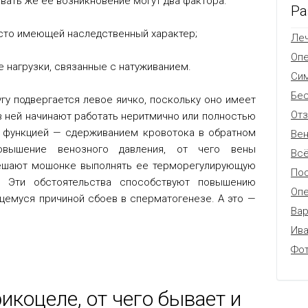
ать же ее возникновение могут два фактора:
Ра
асто имеющей наследственный характер;
Леч
Оп
 нагрузки, связанные с натуживанием.
Си
Бес
гу подвергается левое яичко, поскольку оно имеет
От
в ней начинают работать неритмично или полностью
 функцией — сдерживанием кровотока в обратном
Вен
овышение венозного давления, от чего вены
Всё
мешают мошонке выполнять ее терморегулирующую
Пос
 Эти обстоятельства способствуют повышению
Опе
щемуся причиной сбоев в сперматогенезе. А это —
Вар
Ив
Фо
коцеле, от чего бывает и