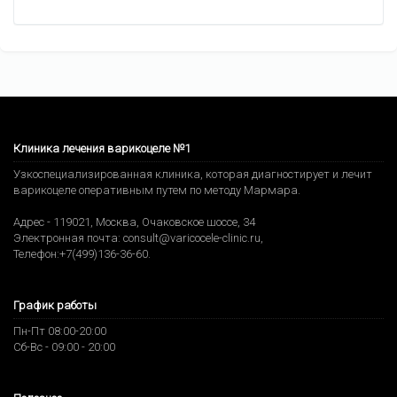
Клиника лечения варикоцеле №1
Узкоспециализированная клиника, которая диагностирует и лечит
варикоцеле оперативным путем по методу Мармара.
Адрес -
119021
,
Москва
,
Очаковское шоссе, 34
Электронная почта:
consult@varicocele-clinic.ru
,
Телефон:
+7(499)136-36-60
.
График работы
Пн-Пт 08:00-20:00
Сб-Вс - 09:00 - 20:00