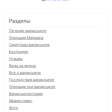
Разделы
Лечение варикоцеле
Операция Мармара
Симптомы варикоцеле
Бесплодие
Отзывы
Вены на яичках
Всё о варикоцеле
Последствия варикоцеле
Операции при варикоцеле
Варикоцелэктомия
Иваниссевич
Фото