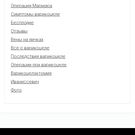
Операция Мармара
Симптомы варикоцеле
Бесплодие
Отзывы
Вены на яичках
Всё о варикоцеле
Последствия варикоцеле
Операции при варикоцеле
Варикоцелэктомия
Иваниссевич
Фото