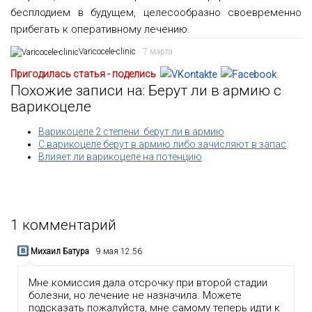
бесплодием в будущем, целесообразно своевременно
прибегать к оперативному лечению.
Varicocele-clinic
7 марта
Пригодилась статья - поделись
Похожие записи на: Берут ли в армию с
варикоцеле
Варикоцеле 2 степени: берут ли в армию
С варикоцеле берут в армию либо зачисляют в запас
Влияет ли варикоцеле на потенцию
1
комментарий
Михаил Батура
9 мая 12:56
Мне комиссия дала отсрочку при второй стадии
болезни, но лечение не назначила. Можете
подсказать пожалуйста, мне самому теперь идти к