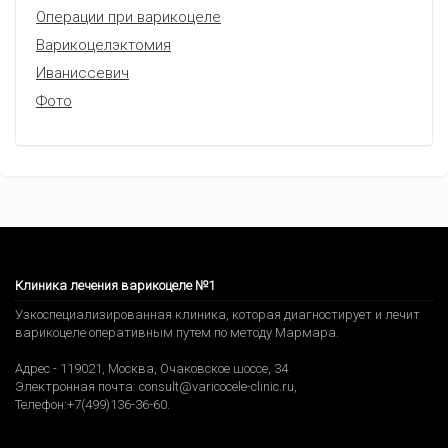
Операции при варикоцеле
Варикоцелэктомия
Иваниссевич
Фото
Клиника лечения варикоцеле №1
Узкоспециализированная клиника, которая диагностирует и лечит
варикоцеле оперативным путем по методу Мармара.
Адрес -
119021
,
Москва
,
Очаковское шоссе, 34
Электронная почта:
consult@varicocele-clinic.ru
,
Телефон:
+7(499)136-36-60
.