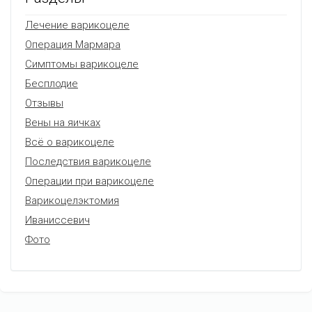
Лечение варикоцеле
Операция Мармара
Симптомы варикоцеле
Бесплодие
Отзывы
Вены на яичках
Всё о варикоцеле
Последствия варикоцеле
Операции при варикоцеле
Варикоцелэктомия
Иваниссевич
Фото