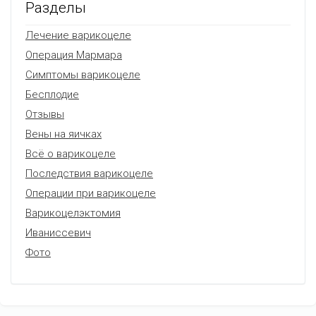
Разделы
Лечение варикоцеле
Операция Мармара
Симптомы варикоцеле
Бесплодие
Отзывы
Вены на яичках
Всё о варикоцеле
Последствия варикоцеле
Операции при варикоцеле
Варикоцелэктомия
Иваниссевич
Фото