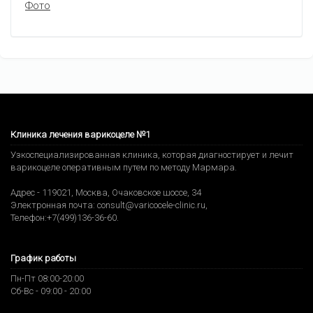
Фото
Клиника лечения варикоцеле №1
Узкоспециализированная клиника, которая диагностирует и лечит
варикоцеле оперативным путем по методу Мармара.
Адрес -
119021
,
Москва
,
Очаковское шоссе, 34
Электронная почта:
consult@varicocele-clinic.ru
,
Телефон:
+7(499)136-36-60
.
График работы
Пн-Пт 08:00-20:00
Сб-Вс - 09:00 - 20:00