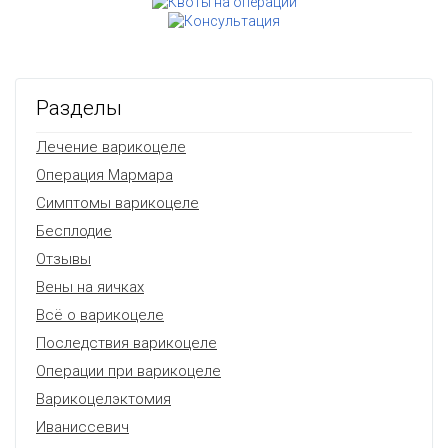
Разделы
Лечение варикоцеле
Операция Мармара
Симптомы варикоцеле
Бесплодие
Отзывы
Вены на яичках
Всё о варикоцеле
Последствия варикоцеле
Операции при варикоцеле
Варикоцелэктомия
Иваниссевич