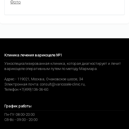
Фото
Клиника лечения варикоцеле №1
Узкоспециализированная клиника, которая диагностирует и лечит
варикоцеле оперативным путем по методу Мармара.
Адрес -
119021
,
Москва
,
Очаковское шоссе, 34
Электронная почта:
consult@varicocele-clinic.ru
,
Телефон:
+7(499)136-36-60
.
График работы
Пн-Пт 08:00-20:00
Сб-Вс - 09:00 - 20:00