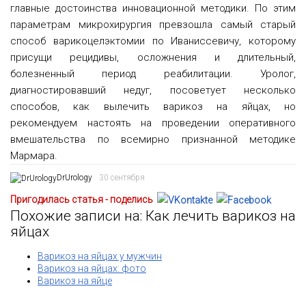
главные достоинства инновационной методики. По этим
параметрам микрохирургия превзошла самый старый
способ варикоцелэктомии по Иваниссевичу, которому
присущи рецидивы, осложнения и длительный,
болезненный период реабилитации. Уролог,
диагностировавший недуг, посоветует несколько
способов, как вылечить варикоз на яйцах, но
рекомендуем настоять на проведении оперативного
вмешательства по всемирно признанной методике
Мармара.
DrUrology
30 сентября
Пригодилась статья - поделись
Похожие записи на: Как лечить варикоз на
яйцах
Варикоз на яйцах у мужчин
Варикоз на яйцах: фото
Варикоз на яйце