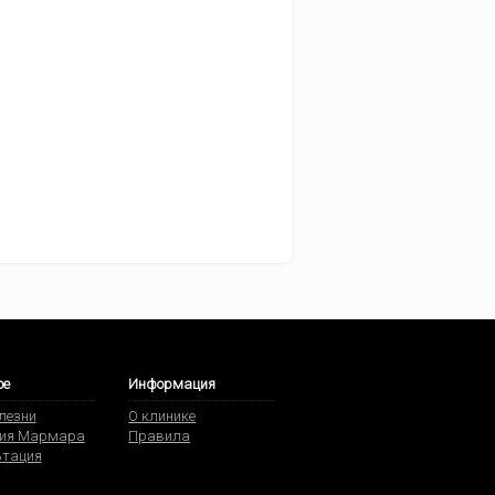
ое
Информация
олезни
О клинике
ия Мармара
Правила
ьтация