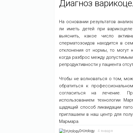
Диагноз варикоце
На основании результатов анализ
ли иметь детей при варикоцеле
выяснить, какое число активн
сперматозоидов находится в сем
отклонения от нормы, то могут 
когда разброс между допустимым
репродуктивности у пациента отсут
Чтобы не волноваться о том, мож
обратиться к профессиональному
согласиться на лечение. Пр
использованием технологии Ма
щадящий способ ликвидации патол
приглашаем в наш центр для пол
Мармара.
DrUrology
4 января