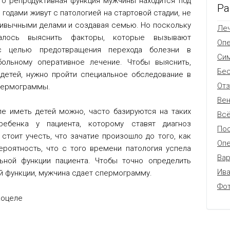
то репродуктивная функция мужчины находится под
Ра
 годами живут с патологией на стартовой стадии, не
ривычными делами и создавая семью. Но поскольку
Леч
лось выяснить факторы, которые вызывают
Оп
 с целью предотвращения перехода болезни в
Си
ольному оперативное лечение. Чтобы выяснить,
Бес
детей, нужно пройти специальное обследование в
От
спермограммы.
Вен
ле иметь детей можно, часто базируются на таких
Всё
 ребенка у пациента, которому ставят диагноз
Пос
стоит учесть, что зачатие произошло до того, как
Опе
ероятность, что с того времени патология успела
Вар
ьной функции пациента. Чтобы точно определить
Ив
й функции, мужчина сдает спермограмму.
Фо