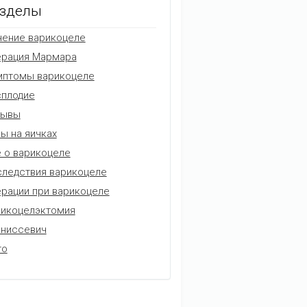
зделы
ение варикоцеле
ерация Мармара
мптомы варикоцеле
плодие
зывы
ы на яичках
 о варикоцеле
ледствия варикоцеле
рации при варикоцеле
икоцелэктомия
аниссевич
то