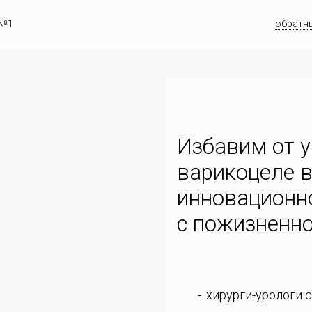
 №1
обратн
Избавим от у
варикоцеле в
инновационн
c пожизненно
хирурги-урологи 