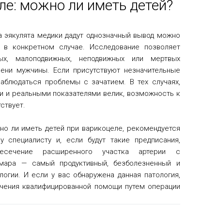
ле: можно ли иметь детей?
а эякулята медики дадут однозначный вывод можно
 в конкретном случае. Исследование позволяет
ых, малоподвижных, неподвижных или мертвых
ени мужчины. Если присутствуют незначительные
наблюдаться проблемы с зачатием. В тех случаях,
и и реальными показателями велик, возможность к
ствует.
но ли иметь детей при варикоцеле, рекомендуется
 специалисту и, если будут такие предписания,
есечение расширенного участка артерии с
рмара — самый продуктивный, безболезненный и
огии. И если у вас обнаружена данная патология,
учения квалифицированной помощи путем операции