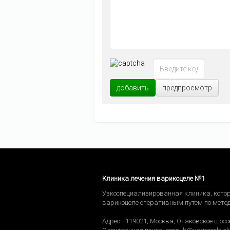
добавить
предпросмотр
Клиника лечения варикоцеле №1
Узкоспециализированная клиника, котор
варикоцеле оперативным путем по мето
Адрес -
119021
,
Москва
,
Очаковское шоссе