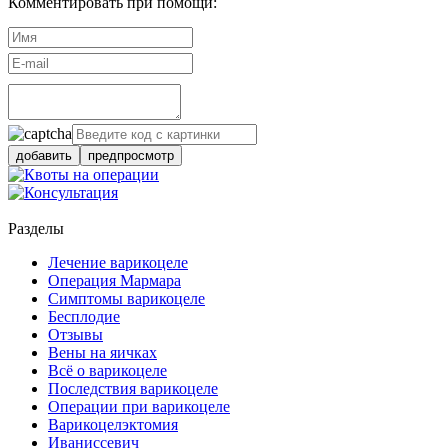
Комментировать при помощи:
добавить
предпросмотр
Разделы
Лечение варикоцеле
Операция Мармара
Симптомы варикоцеле
Бесплодие
Отзывы
Вены на яичках
Всё о варикоцеле
Последствия варикоцеле
Операции при варикоцеле
Варикоцелэктомия
Иваниссевич