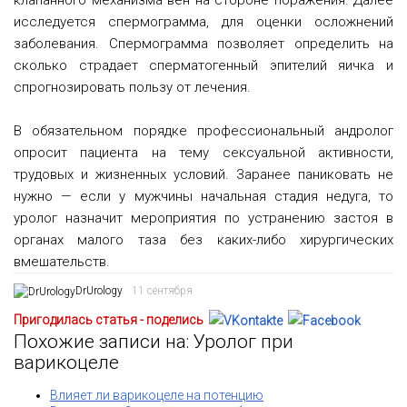
клапанного механизма вен на стороне поражения. Далее
исследуется спермограмма, для оценки осложнений
заболевания. Спермограмма позволяет определить на
сколько страдает сперматогенный эпителий яичка и
спрогнозировать пользу от лечения.
В обязательном порядке профессиональный андролог
опросит пациента на тему сексуальной активности,
трудовых и жизненных условий. Заранее паниковать не
нужно — если у мужчины начальная стадия недуга, то
уролог назначит мероприятия по устранению застоя в
органах малого таза без каких-либо хирургических
вмешательств.
DrUrology
11 сентября
Пригодилась статья - поделись
Похожие записи на: Уролог при
варикоцеле
Влияет ли варикоцеле на потенцию