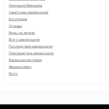
Операция Мармара
Симптомы варикоцеле
Бесплодие
Отзывы
Вены на яичках
Всё о варикоцеле
Последствия варикоцеле
Операции при варикоцеле
Варикоцелэктомия
Иваниссевич
Фото