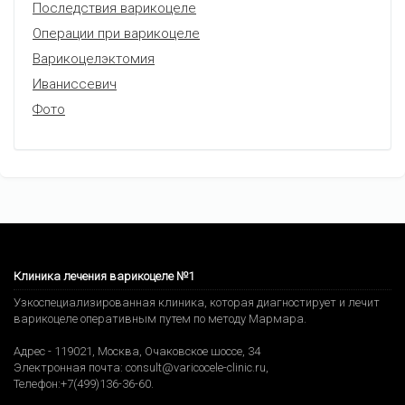
Последствия варикоцеле
Операции при варикоцеле
Варикоцелэктомия
Иваниссевич
Фото
Клиника лечения варикоцеле №1
Узкоспециализированная клиника, которая диагностирует и лечит
варикоцеле оперативным путем по методу Мармара.
Адрес -
119021
,
Москва
,
Очаковское шоссе, 34
Электронная почта:
consult@varicocele-clinic.ru
,
Телефон:
+7(499)136-36-60
.