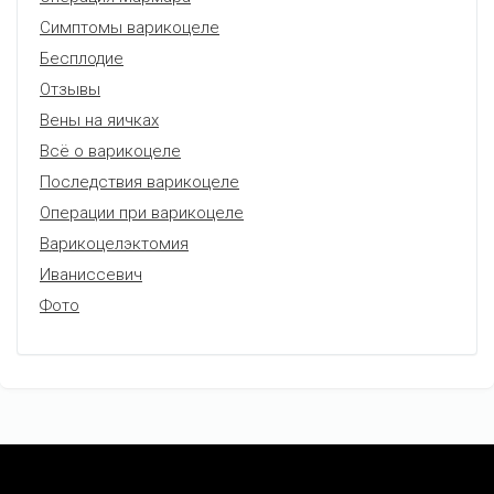
Симптомы варикоцеле
Бесплодие
Отзывы
Вены на яичках
Всё о варикоцеле
Последствия варикоцеле
Операции при варикоцеле
Варикоцелэктомия
Иваниссевич
Фото