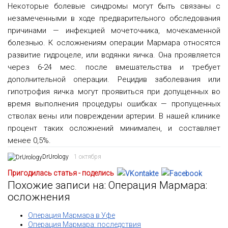
Некоторые болевые синдромы могут быть связаны с
незамеченными в ходе предварительного обследования
причинами — инфекцией мочеточника, мочекаменной
болезнью. К осложнениям операции Мармара относятся
развитие гидроцеле, или водянки яичка. Она проявляется
через 6-24 мес. после вмешательства и требует
дополнительной операции. Рецидив заболевания или
гипотрофия яичка могут проявиться при допущенных во
время выполнения процедуры ошибках — пропущенных
стволах вены или повреждении артерии. В нашей клинике
процент таких осложнений минимален, и составляет
менее 0,5%.
DrUrology
1 октября
Пригодилась статья - поделись
Похожие записи на: Операция Мармара:
осложнения
Операция Мармара в Уфе
Операция Мармара: последствия