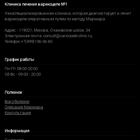
Клиника лечения варикоцеле №1
Узкоспециализированная клиника, которая диагностирует и лечит
варикоцеле оперативным путем по методу Мармара.
Адрес -
119021
,
Москва
,
Очаковское шоссе, 34
Электронная почта:
consult@varicocele-clinic.ru
,
Телефон:
+7(499)136-36-60
.
График работы
Пн-Пт 08:00-20:00
Сб-Вс - 09:00 - 20:00
Полезное
Все о болезни
Операция Мармара
Консультация
Информация
О клинике