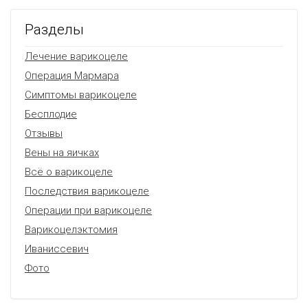
Разделы
Лечение варикоцеле
Операция Мармара
Симптомы варикоцеле
Бесплодие
Отзывы
Вены на яичках
Всё о варикоцеле
Последствия варикоцеле
Операции при варикоцеле
Варикоцелэктомия
Иваниссевич
Фото