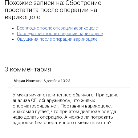
Похожие записи на: Обострение
простатита после операции на
варикоцеле
Бесплодие после операции варикоцеле
Последствия после операции варикоцеле
Ощущения после операции варикоцеле
3
комментария
Мария Ивченко
6 декабря 13:23
У мужа яички стали теплее обычного. При сдаче
анализа СГ, обнаружилось, что живых
сперматозоидов нет. Поставили варикоцеле.
Знакомая пугает, что при этом диагнозе всегда
надо делать операцию. А можно ли поправить
здоровье без оперативного вмешательства?