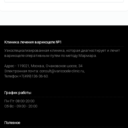
Клиника лечения варикоцеле №1
Узкоспециализированная клиника, которая диагностирует и лечит
варикоцеле оперативным путем по методу Мармара.
Адрес -
119021
,
Москва
,
Очаковское шоссе, 34
Электронная почта:
consult@varicocele-clinic.ru
,
Телефон:
+7(499)136-36-60
.
График работы
Пн-Пт 08:00-20:00
Сб-Вс - 09:00 - 20:00
Полезное