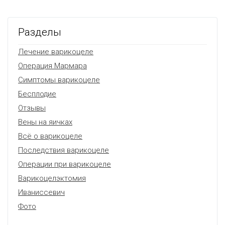
Разделы
Лечение варикоцеле
Операция Мармара
Симптомы варикоцеле
Бесплодие
Отзывы
Вены на яичках
Всё о варикоцеле
Последствия варикоцеле
Операции при варикоцеле
Варикоцелэктомия
Иваниссевич
Фото