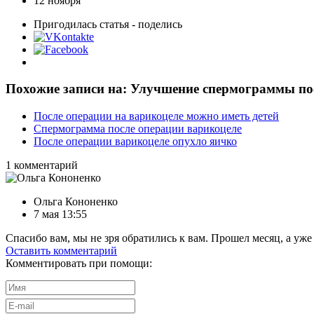
12 ноября
Пригодилась статья - поделись
Похожие записи на: Улучшение спермограммы по
После операции на варикоцеле можно иметь детей
Спермограмма после операции варикоцеле
После операции варикоцеле опухло яичко
1
комментарий
Ольга Кононенко
7 мая 13:55
Спасибо вам, мы не зря обратились к вам. Прошел месяц, а уже
Оставить комментарий
Комментировать при помощи: