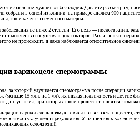
тся избавление мужчин от бесплодия. Давайте рассмотрим, нас
ли собраны в одной из клиник, на примере анализа 900 пациент
ей, так и качества семенного материала.
заболевания не ниже 2 степени. Его цель — предотвратить раз
т от множества сопутствующих факторов. Различается и период 
 этого не происходит, и даже наблюдается относительное снижени
ации варикоцеле спермограммы
а, за который улучшается спермограмма после операции варикоц
ок (меньше 15 млн. на 1 мл), их низкая подвижность и другие 
создать условия, при которых такой процесс становится возмож
перации варикоцеле напрямую зависит от возраста пациента, ст
вероятность улучшения результатов. У пациентов в возрасте до 
 возникающих осложнений.