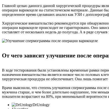
Главной целью данного данной хирургической процедуры являе
операции варикоцеле на статистическом материале. Данные бы
определенное время сделавших анализ как УЗИ с допплерографи
Хирургическое вмешательство рекомендуется при обнаружении 
операции варикоцеле происходит не гарантировано. Оно зависи
составляет от нескольких недель до полугода. А в ряде случаев
От чего зависит улучшение после опер
В ходе тестирования были установлены временные рамки период
назначения вмешательства является низкое число половых клет
хирургическая процедура не обеспечивает. Она лишь помогает 
Врачи выяснили, что степень улучшения спермограммы после о
мужчина старше, и чем более длительно нарушение, тем меньше 
показатели возрастают на 80%, при минимальной вероятности
DrUrology