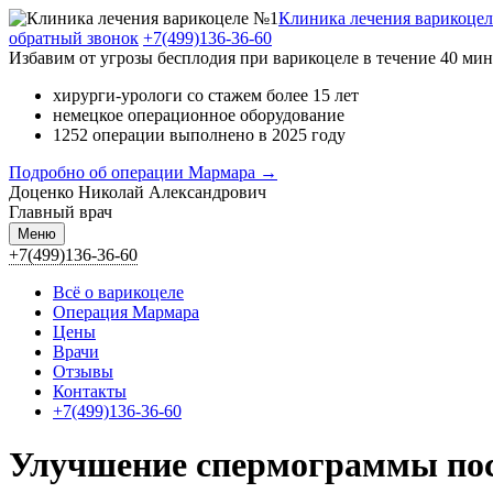
Клиника лечения варикоце
обратный звонок
+7(499)136-36-60
Избавим от угрозы бесплодия при варикоцеле в течение 40 м
хирурги-урологи со стажем более 15 лет
немецкое операционное оборудование
1252 операции выполнено в 2025 году
Подробно об операции Мармара →
Доценко Николай Александрович
Главный врач
Меню
+7(499)136-36-60
Всё о варикоцеле
Операция Мармара
Цены
Врачи
Отзывы
Контакты
+7(499)136-36-60
Улучшение спермограммы пос