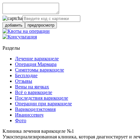
добавить
предпросмотр
Разделы
Лечение варикоцеле
Операция Мармара
Симптомы варикоцеле
Бесплодие
Отзывы
Вены на яичках
Всё о варикоцеле
Последствия варикоцеле
Операции при варикоцеле
Варикоцелэктомия
Иваниссевич
Фото
Клиника лечения варикоцеле №1
Узкоспециализированная клиника, которая диагностирует и ле