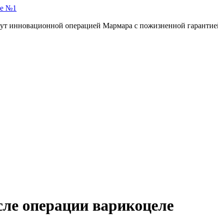
ле №1
инут инновационной операцией Мармара c пожизненной гарантие
ле операции варикоцеле