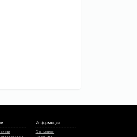
ое
Информация
олезни
О клинике