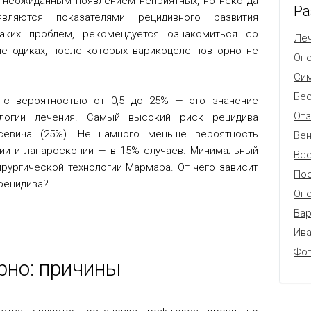
неожиданным появлением неприятных, но некогда
Ра
вляются показателями рецидивного развития
таких проблем, рекомендуется ознакомиться со
Леч
методиках, после которых варикоцеле повторно не
Оп
Си
Бес
 с вероятностью от 0,5 до 25% — это значение
От
логии лечения. Самый высокий риск рецидива
ссевича (25%). Не намного меньше вероятность
Вен
ции и лапароскопии — в 15% случаев. Минимальный
Всё
рургической технологии Мармара. От чего зависит
Пос
рецидива?
Опе
Вар
Ив
Фо
рно: причины