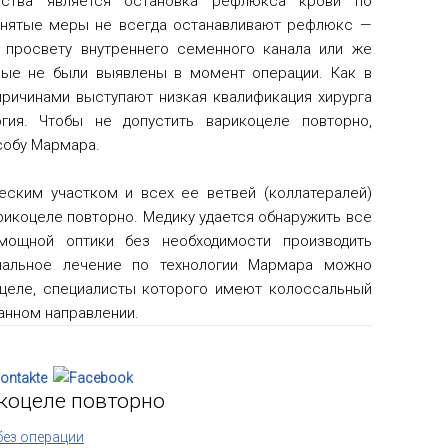
ьства является остановка рефлюкса крови по
инятые меры не всегда останавливают рефлюкс —
 просвету внутреннего семенного канала или же
рые не были выявлены в момент операции. Как в
причинами выступают низкая квалификация хирурга
гия. Чтобы не допустить варикоцеле повторно,
собу Мармара.
еским участком и всех ее ветвей (коллатералей)
рикоцеле повторно. Медику удается обнаружить все
ощной оптики без необходимости производить
альное лечение по технологии Мармара можно
целе, специалисты которого имеют колоссальный
анном направлении.
икоцеле повторно
без операции