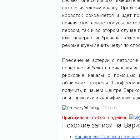
Целью оперативного вмешател
патологическому каналу. Предпр
кровоток сохраняется и идет по
появляются новые сосуды, кото
первом, так и во втором случае 
или неверно выбранная техноло
рекомендуем лечить недуг по спо
Пресечение артерии с патологич
позволяет избежать появления ва
рисковые каналы с помощью м
обширные разрезы. Профессион
получить в нашем Центре Варико
опыт практики и квалификацию в д
DrUrology
22 ноября
Пригодилась статья - поделись
Похожие записи на: Вар
Варикоцеле 2 степени лечение 