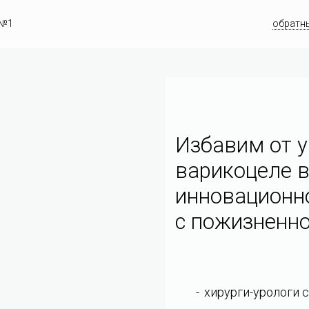
 №1
обратн
Избавим от у
варикоцеле в
инновационн
c пожизненно
хирурги-урологи 