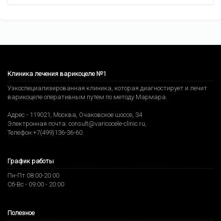
Клиника лечения варикоцеле №1
Узкоспециализированная клиника, которая диагностирует и лечит
варикоцеле оперативным путем по методу Мармара.
Адрес -
119021
,
Москва
,
Очаковское шоссе, 34
Электронная почта:
consult@varicocele-clinic.ru
,
Телефон:
+7(499)136-36-60
.
График работы
Пн-Пт 08:00-20:00
Сб-Вс - 09:00 - 20:00
Полезное