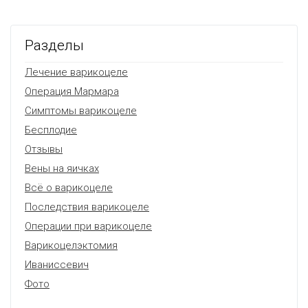
Разделы
Лечение варикоцеле
Операция Мармара
Симптомы варикоцеле
Бесплодие
Отзывы
Вены на яичках
Всё о варикоцеле
Последствия варикоцеле
Операции при варикоцеле
Варикоцелэктомия
Иваниссевич
Фото